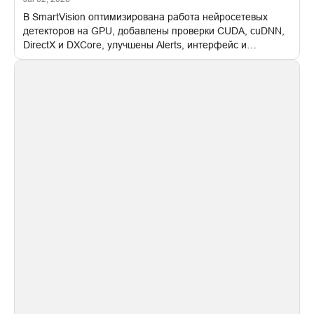
В SmartVision оптимизирована работа нейросетевых
детекторов на GPU, добавлены проверки CUDA, cuDNN,
DirectX и DXCore, улучшены Alerts, интерфейс и
настройки FPS для распознавания