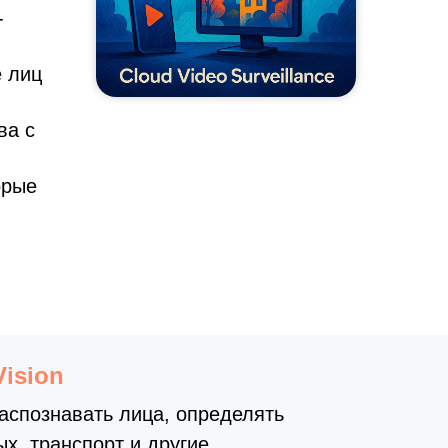
-
е лиц
ва с
орые
Vision
аспознавать лица, определять
х, транспорт и другие.