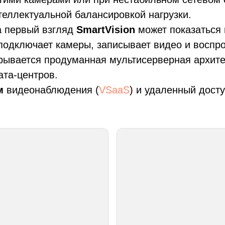
теллектуальной балансировкой нагрузки.
 первый взгляд
SmartVision
может показаться
подключает камеры, записывает видео и воспро
ывается продуманная мультисерверная архитек
ата-центров.
м
видеонаблюдения (
VSaaS
) и удаленный дост