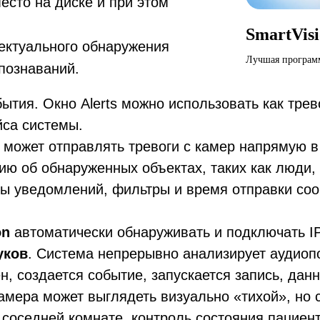
есто на диске и при этом
SmartVis
ектуального обнаружения
Лучшая програм
познаваний.
ытия. Окно Alerts можно использовать как тре
йса системы.
 может отправлять тревоги с камер напрямую в
ю об обнаруженных объектах, таких как люди, 
ы уведомлений, фильтры и время отправки соо
on
автоматически обнаруживать и подключать IP
уков
. Система непрерывно анализирует аудиоп
ен, создается событие, запускается запись, да
амера может выглядеть визуально «тихой», но 
 соседней комнате, контроль состояния пациен