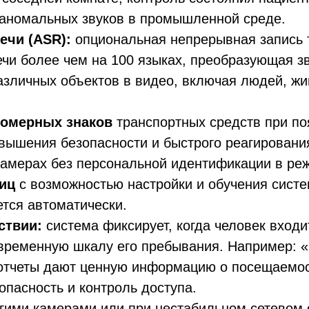
 аномальных звуков в промышленной среде.
ечи (ASR):
опциональная непрерывная запись т
и более чем на 100 языках, преобразующая зву
зличных объектов в видео, включая людей, жив
номерных знаков
транспортных средств при по
вышения безопасности и быстрого реагировани
камерах без персональной идентификации в ре
иц
с возможностью настройки и обучения систе
ется автоматически.
ствии:
система фиксирует, когда человек входи
временную шкалу его пребывания. Например: «П
е отчеты дают ценную информацию о посещаемос
опасность и контроль доступа.
гими камерами или при нестабильном сетевом 