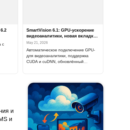
6.2
SmartVision 6.1: GPU-ускорение
видеоаналитики, новая вкладка
настроек и обновлённый
May 21, 2026
 с
интерфейс
Автоматическое подключение GPU-
для видеоаналитики, поддержка
 по
CUDA и cuDNN, обновлённый
ны
интерфейс и локализацию новых
и
форм
ния и
VMS и