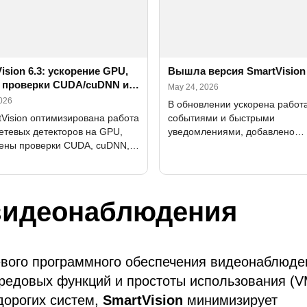
ision 6.3: ускорение GPU,
Вышла версия SmartVision 
 проверки CUDA/cuDNN и
May 24, 2026
енные Alerts
2026
В обновлении ускорена работа
tVision оптимизирована работа
событиями и быстрыми
етевых детекторов на GPU,
уведомлениями, добавлено
ены проверки CUDA, cuDNN,
выборочное удаление записей
 и DXCore, улучшены Alerts,
камерам и периоду, исправле
ейс и настройки FPS для
переводы и найденные ошибк
навания
видеонаблюдения
евого программного обеспечения видеонаблюде
редовых функций и простоты использования (
дорогих систем,
SmartVision
минимизирует