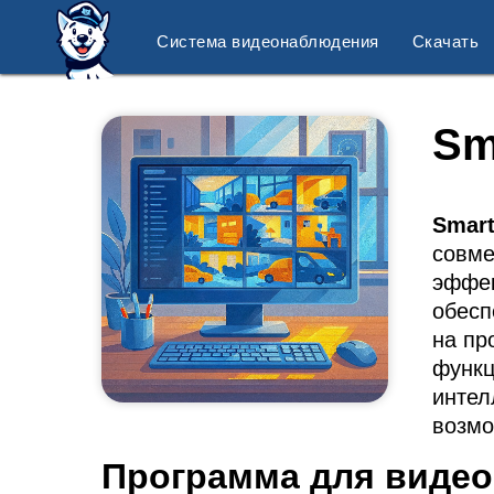
Система видеонаблюдения
Скачать
Sm
S
mar
совме
эффек
обесп
на пр
функц
интел
возмо
Программа для видео