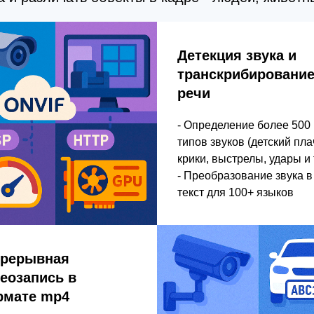
Детекция звука и
транскрибировани
речи
- Определение более 500
типов звуков (детский пла
крики, выстрелы, удары и т
- Преобразование звука в
текст для 100+ языков
прерывная
еозапись в
рмате mp4