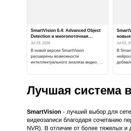
SmartVision 6.4: Advanced Object
SmartV
Detection и многопоточная
новые
обработка на GPU
улучш
Jul 29, 2026
Jul 02, 
В новой версии SmartVision
В Smar
расширены возможности
нейрос
интеллектуального анализа видео, а
добавл
также оптимизирована обработка
DirectX
потоков с большого количества камер
интерф
распоз
Лучшая система 
SmartVision
- лучший выбор для сет
видеозаписи благодаря сочетанию пе
NVR). В отличие от более тяжелых и 