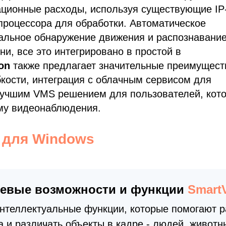
ационные расходы, используя существующие IP
процессора для обработки. Автоматическое
альное обнаружение движения и распознавани
и, все это интегрировано в простой в
ion
также предлагает значительные преимущест
бкости, интеграция с облачным сервисом для
 лучшим VMS решением для пользователей, кот
му видеонаблюдения.
n для Windows
евые возможности и функции
Smart
теллектуальные функции, которые помогают р
и различать объекты в кадре - людей, животны