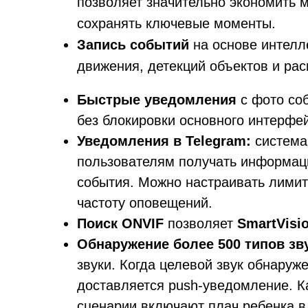
позволяет значительно экономить м
сохранять ключевые моменты.
Запись событий
на основе интелл
движения, детекций объектов и рас
Быстрые у
ведомления
с фото соб
без блокировки основного интерфе
Уведомления в Telegram:
система
пользователям получать информаци
события. Можно настраивать лимит
частоту оповещений.
Поиск ONVIF
позволяет
SmartVisi
Обнаружение более 500 типов зв
звуки. Когда целевой звук обнаруж
доставляется push-уведомление. К
сценарии включают плач ребенка в