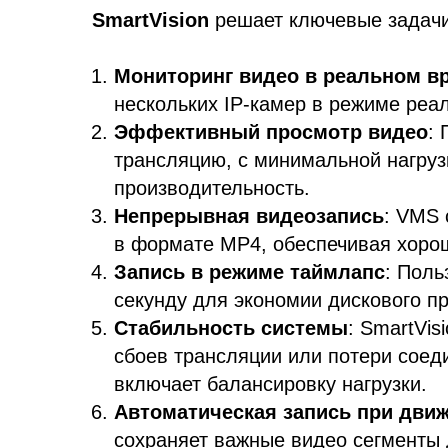
SmartVision
решает ключевые задачи
Мониторинг видео в реальном в
нескольких IP-камер в режиме реа
Эффективный просмотр видео
:
трансляцию, с минимальной нагруз
производительность.
Непрерывная видеозапись
: VMS 
в формате MP4, обеспечивая хорош
Запись в режиме таймлапс
: Поль
секунду для экономии дискового п
Стабильность системы
: SmartVi
сбоев трансляции или потери соед
включает балансировку нагрузки.
Автоматическая запись при дви
сохраняет важные видео сегменты 