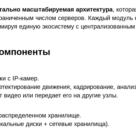
тально масштабируемая архитектура
, котор
граниченным числом серверов. Каждый модуль 
рмируя единую экосистему с централизованным
компоненты
и с IP-камер.
етектирование движения, кадрирование, анали
 видео или передает его на другие узлы.
 распределенном хранилище.
окальные диски + сетевые хранилища).