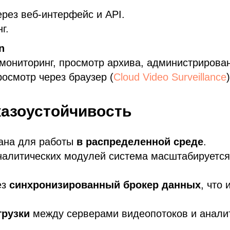
рез веб-интерфейс и API.
г.
n
ониторинг, просмотр архива, администрирова
осмотр через браузер (
Сloud Video Surveillance
казоустойчивость
ана для работы
в распределенной среде
.
аналитических модулей система масштабируетс
ез
синхронизированный брокер данных
, что
грузки
между серверами видеопотоков и анали