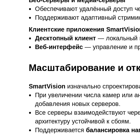
Веб-серверы и медиа-серверы
Обеспечивают удалённый доступ че
Поддерживают адаптивный стримин
Клиентские приложения SmartVisio
Десктопный клиент
— локальный м
Веб-интерфейс
— управление и пр
Масштабирование и от
SmartVision
изначально спроектиров
При увеличении числа камер или 
добавления новых серверов.
Все серверы взаимодействуют чер
архитектуру устойчивой к сбоям.
Поддерживается
балансировка на