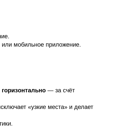
ние.
) или мобильное приложение.
я
горизонтально
— за счёт
 исключает «узкие места» и делает
тики.