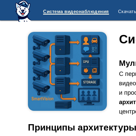
Система видеонаблюдения
Скачат
Си
Мул
С пер
видео
и про
архит
центр
Принципы архитектур