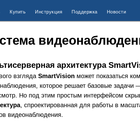
ь
Купить
Инструкция
Поддержка
Новости
стема видеонаблюден
ьтисерверная архитектура SmartVi
вого взгляда
SmartVision
может показаться ко
наблюдения, которое решает базовые задачи —
смотр. Но под этим простым интерфейсом скр
ектура
, спроектированная для работы в масшт
ов видеонаблюдения.
ы